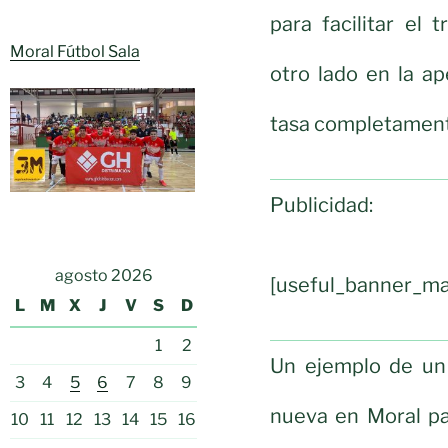
para facilitar el
Moral Fútbol Sala
otro lado en la a
tasa completamen
Publicidad:
agosto 2026
[useful_banner_ma
L
M
X
J
V
S
D
1
2
Un ejemplo de un
3
4
5
6
7
8
9
nueva en Moral pa
10
11
12
13
14
15
16