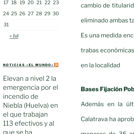
17
18
19
20
21
22
23
cambio de titulari
24
25
26
27
28
29
30
eliminado ambas ta
31
Es una medida enc
« Jul
trabas económicas
en la localidad
NOTICIAS «EL MUNDO»
Elevan a nivel 2 la
emergencia por el
Bases Fijación Pob
incendio de
Además en la úl
Niebla (Huelva) en
el que trabajan
Calatrava ha aprob
113 efectivos y al
que se ha
menores de 35 añ