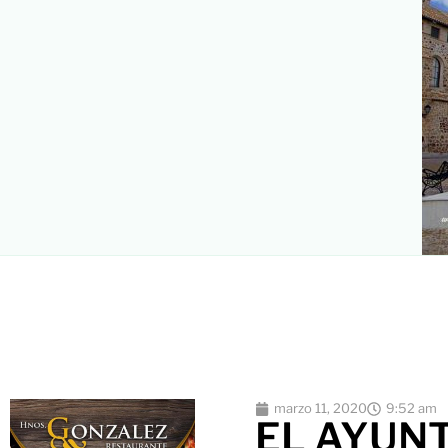
marzo 11, 2020
9:52 am
EL AYUN