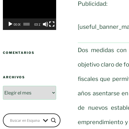
Publicidad:
Reproductor
de
vídeo
00:00
03:17
[useful_banner_ma
Dos medidas con 
COMENTARIOS
objetivo claro de f
ARCHIVOS
fiscales que perm
años asentarse en 
de nuevos establ
emprendimiento y 