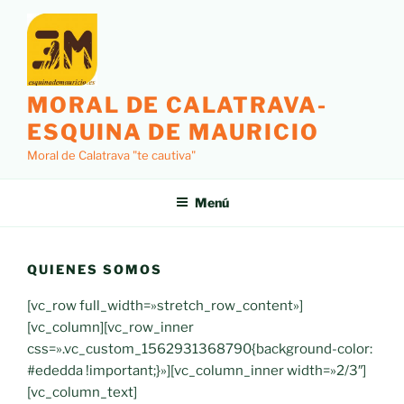
Saltar
al
contenido
MORAL DE CALATRAVA-
ESQUINA DE MAURICIO
Moral de Calatrava "te cautiva"
Menú
QUIENES SOMOS
[vc_row full_width=»stretch_row_content»]
[vc_column][vc_row_inner
css=».vc_custom_1562931368790{background-color:
#ededda !important;}»][vc_column_inner width=»2/3″]
[vc_column_text]