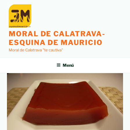
MORAL DE CALATRAVA-
ESQUINA DE MAURICIO
Moral de Calatrava "te cautiva"
Menú