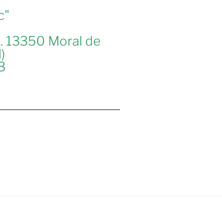
c"
 B. 13350 Moral de
)
3