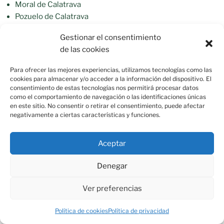
Moral de Calatrava
Pozuelo de Calatrava
Torralba de Calatrava
Gestionar el consentimiento
Valenzuela de Calatrava
de las cookies
Entre sus elementos más característicos destacan:
Para ofrecer las mejores experiencias, utilizamos tecnologías como las
cookies para almacenar y/o acceder a la información del dispositivo. El
La
Semana Santa de Moral de Calatrava (Ciudad
consentimiento de estas tecnologías nos permitirá procesar datos
como el comportamiento de navegación o las identificaciones únicas
Real)
es una de las celebraciones más representativas
en este sitio. No consentir o retirar el consentimiento, puede afectar
del Campo de Calatrava. Está integrada en la
Ruta de la
negativamente a ciertas características y funciones.
Pasión Calatrava
, reconocida como
Fiesta de Interés
Turístico Internacional
, y destaca por la combinación
Aceptar
de fervor religioso, patrimonio artístico y tradiciones
únicas.
Denegar
Sus principales señas de identidad son:
Ver preferencias
Los Armaos
, la histórica Compañía Romana, que
Política de cookies
Política de privacidad
participa en las dianas, la búsqueda del Señor, el