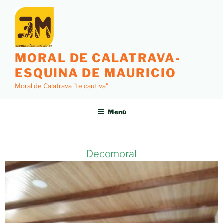
MORAL DE CALATRAVA-
ESQUINA DE MAURICIO
Moral de Calatrava "te cautiva"
Menú
Decomoral