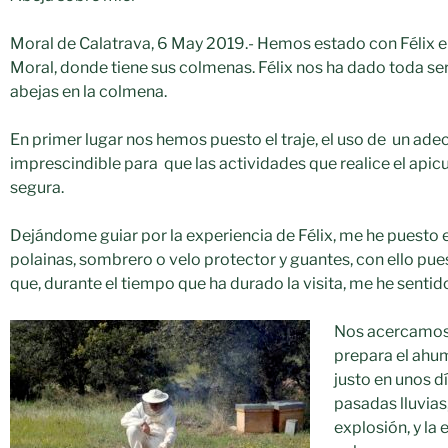
Moral de Calatrava, 6 May 2019.- Hemos estado con Félix en 
Moral, donde tiene sus colmenas. Félix nos ha dado toda seri
abejas en la colmena.
En primer lugar nos hemos puesto el traje, el uso de un ad
imprescindible para que las actividades que realice el apicu
segura.
Dejándome guiar por la experiencia de Félix, me he puesto e
polainas, sombrero o velo protector y guantes, con ello pu
que, durante el tiempo que ha durado la visita, me he sentid
Nos acercamos a
prepara el ah
justo en unos d
pasadas lluvias
explosión, y la 