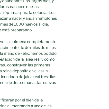
 abundante. Los largos días, y
urosas, hacen que las
n óptimas para la colonia. Los
zan a nacer y andan remolones
r más de 1000 huevos al día,
e está preparando.
ver la colmena completamente
 nacimiento de de miles de miles
 la mano de Félix, hemos podido
regación de la jalea real y cómo
ras, construyen las primeras
a reina deposita en ellas un
 inundado de jalea real tres días
nos de dos semanas las nuevas
ificarán por el bien de la
eina alimentando a una de las