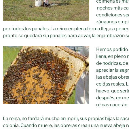
colmena es muy
noches más cal
condiciones sea
zánganos empie
por todos los panales. La reina en plena forma llega a pone
pronto se quedará sin panales para aovar, la enjambrazón s
Hemos podido 
llena, en pleno
de nodrizas, de
apreciar la seg
las abejas obre
celdas reales. L
huevo, que será
después, en me
reinas nacerán.
La reina, no tardará mucho en morir, sus propias hijas la sacr
colonia. Cuando muere, las obreras crean una nueva abeja r