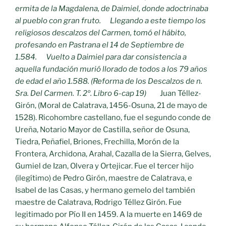
ermita de la Magdalena, de Daimiel, donde adoctrinaba
al pueblo con gran fruto. Llegando a este tiempo los
religiosos descalzos del Carmen, tomó el hábito,
profesando en Pastrana el 14 de Septiembre de
1.584. Vuelto a Daimiel para dar consistencia a
aquella fundación murió llorado de todos a los 79 años
de edad el año 1.588. (Reforma de los Descalzos de n.
Sra. Del Carmen. T. 2º. Libro 6-cap 19)
Juan Téllez-
Girón, (Moral de Calatrava, 1456-Osuna, 21 de mayo de
1528). Ricohombre castellano, fue el segundo conde de
Ureña, Notario Mayor de Castilla, señor de Osuna,
Tiedra, Peñafiel, Briones, Frechilla, Morón de la
Frontera, Archidona, Arahal, Cazalla de la Sierra, Gelves,
Gumiel de Izan, Olvera y Ortejicar. Fue el tercer hijo
(ilegítimo) de Pedro Girón, maestre de Calatrava, e
Isabel de las Casas, y hermano gemelo del también
maestre de Calatrava, Rodrigo Téllez Girón. Fue
legitimado por Pío II en 1459. A la muerte en 1469 de