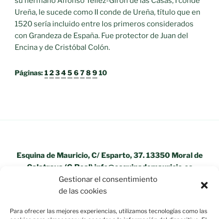
su hermano Alfonso Téllez-Girón de las Casas, I conde
Ureña, le sucede como II conde de Ureña, título que en
1520 sería incluido entre los primeros considerados
con Grandeza de España. Fue protector de Juan del
Encina y de Cristóbal Colón.
Páginas:
1
2
3
4
5
6
7
8
9
10
Esquina de Mauricio, C/ Esparto, 37. 13350 Moral de
Calatrava (C.Real) info@esquinademauricio.es
Gestionar el consentimiento
«Aviso Legal»
de las cookies
Para ofrecer las mejores experiencias, utilizamos tecnologías como las