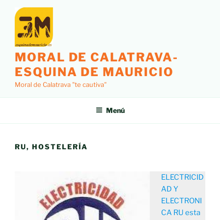
Saltar
al
contenido
MORAL DE CALATRAVA-
ESQUINA DE MAURICIO
Moral de Calatrava "te cautiva"
Menú
RU, HOSTELERÍA
ELECTRICID
AD Y
ELECTRONI
CA RU esta