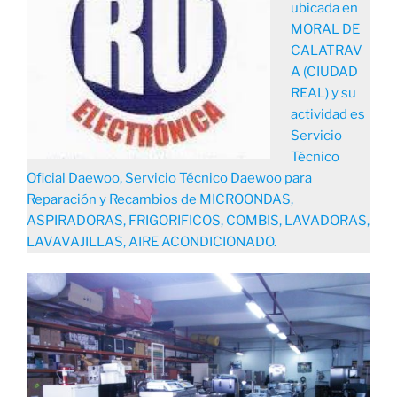
ubicada en
MORAL DE
CALATRAV
A (CIUDAD
REAL) y su
actividad es
Servicio
Técnico
Oficial Daewoo, Servicio Técnico Daewoo para
Reparación y Recambios de MICROONDAS,
ASPIRADORAS, FRIGORIFICOS, COMBIS, LAVADORAS,
LAVAVAJILLAS, AIRE ACONDICIONADO.