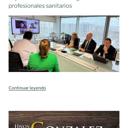
profesionales sanitarios
«Castilla-
Continuar leyendo
La
Mancha
y
Cataluña
comparten