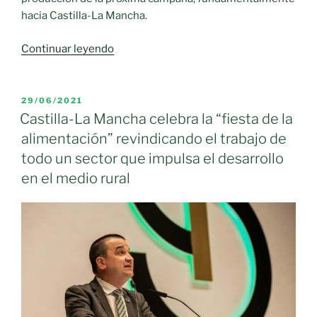
hacia Castilla-La Mancha.
«El
Continuar leyendo
ajo
andaluz
emigra
PUBLICADO
29/06/2021
EL
a
Castilla-La Mancha celebra la “fiesta de la
Castilla-
alimentación” revindicando el trabajo de
La
todo un sector que impulsa el desarrollo
Mancha
en el medio rural
ante
el
temor
de
no
poder
disponer
de