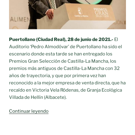
agua
para
el
riego»
Puertollano (Ciudad Real), 28 de junio de 2021.-
El
Auditorio ‘Pedro Almodóvar’ de Puertollano ha sido el
escenario donde esta tarde se han entregado los
Premios Gran Selección de Castilla-La Mancha, los
premios más antiguos de Castilla-La Mancha con 32
años de trayectoria, y que por primera vez han
reconocido a la mejor empresa de venta directa, que ha
recaído en Victoria Vela Ródenas, de Granja Ecológica
Villada de Hellín (Albacete).
«Castilla-
Continuar leyendo
La
Mancha
celebra