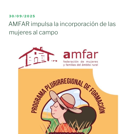
mujeres
sufren
no
las
hay
PUBLICADO
30/09/2025
mujeres
EL
campo
AMFAR impulsa la incorporación de las
rurales»
ni
mujeres al campo
futuro
rural»