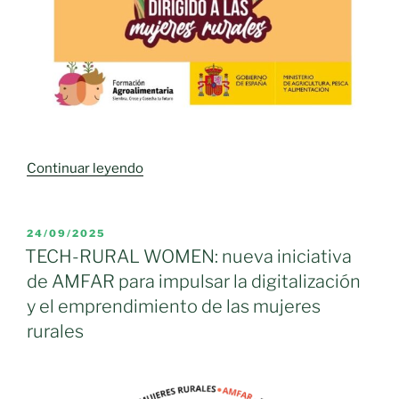
«AMFAR
Continuar leyendo
impulsa
la
incorporación
PUBLICADO
24/09/2025
EL
de
TECH-RURAL WOMEN: nueva iniciativa
las
de AMFAR para impulsar la digitalización
mujeres
y el emprendimiento de las mujeres
al
rurales
campo»