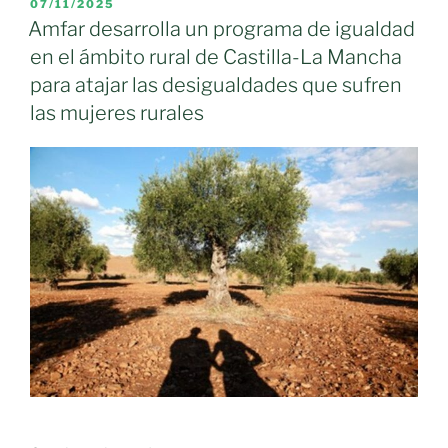
tiene
PUBLICADO
07/11/2025
EL
que
Amfar desarrolla un programa de igualdad
elegir
en el ámbito rural de Castilla-La Mancha
entre
para atajar las desigualdades que sufren
callar
las mujeres rurales
o
morir, hemos
perdido
como
sociedad»