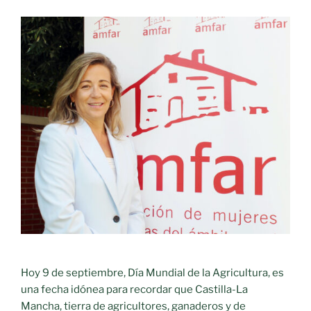
AMFAR
para
impulsar
la
digitalización
y
el
emprendimiento
de
las
mujeres
rurales»
Hoy 9 de septiembre, Día Mundial de la Agricultura, es
una fecha idónea para recordar que Castilla-La
Mancha, tierra de agricultores, ganaderos y de