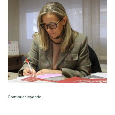
«Si
Continuar leyendo
una
mujer