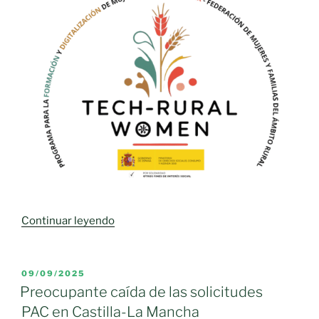
«TECH-
Continuar leyendo
RURAL
WOMEN:
nueva
PUBLICADO
09/09/2025
EL
iniciativa
Preocupante caída de las solicitudes
de
PAC en Castilla-La Mancha