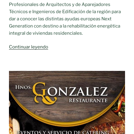
Profesionales de Arquitectos y de Aparejadores
Técnicos e Ingenieros de Edificación de la región para
dar a conocer las distintas ayudas europeas Next
Generation con destino a la rehabilitación energética
integral de viviendas residenciales.
«Castilla-
Continuar leyendo
La
Mancha
presenta
en
la
Cámara
de
Comercio
de
Ciudad
Real
su