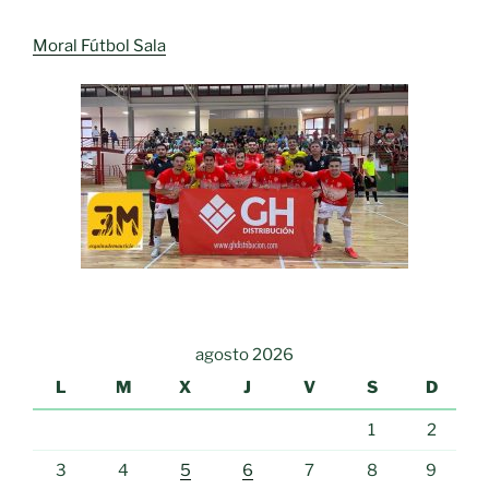
Moral Fútbol Sala
agosto 2026
L
M
X
J
V
S
D
1
2
3
4
5
6
7
8
9