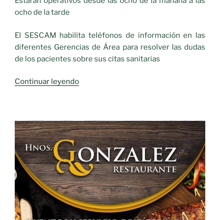
Estarán operativos desde las ocho de la mañana a las
del
ocho de la tarde
paciente
crónico
El SESCAM habilita teléfonos de información en las
complejo»
diferentes Gerencias de Área para resolver las dudas
de los pacientes sobre sus citas sanitarias
«SESCAM
Continuar leyendo
teléfonos
de
información»