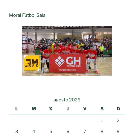
Moral Fútbol Sala
agosto 2026
L
M
X
J
V
S
D
1
2
3
4
5
6
7
8
9