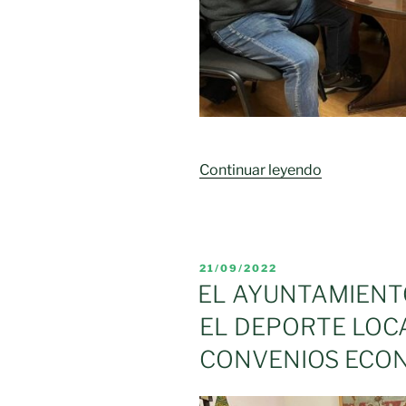
«Deporte
Continuar leyendo
y
Cultura,
acuerdos
con
PUBLICADO
21/09/2022
el
EL
EL AYUNTAMIENT
Ayuntamien
EL DEPORTE LOC
CONVENIOS ECON