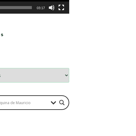
03:17
OS