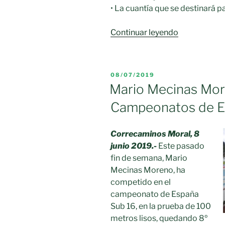
• La cuantía que se destinará 
«EL
Continuar leyendo
AYUNTAMI
DE
MORAL
PUBLICADO
08/07/2019
IMPULSA
EL
Mario Mecinas Mor
EL
Campeonatos de E
DEPORTE
LOCAL
CON
Correcaminos Moral, 8
LA
junio 2019.-
Este pasado
FIRMA
fin de semana, Mario
DE
Mecinas Moreno, ha
CONVENIO
competido en el
ECONÓMIC
campeonato de España
DIRECTOS»
Sub 16, en la prueba de 100
metros lisos, quedando 8º