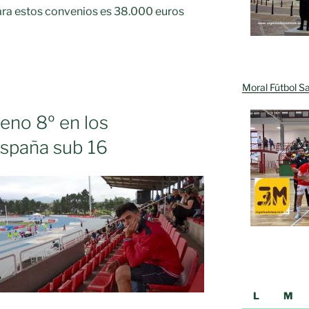
para estos convenios es 38.000 euros
ENTO
Moral Fútbol Sa
eno 8º en los
spaña sub 16
S
OS
L
M