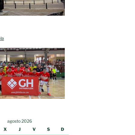
la
agosto 2026
X
J
V
S
D