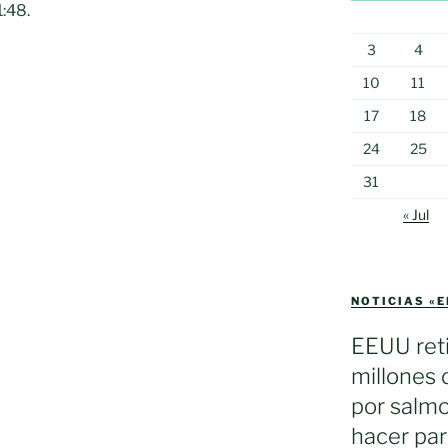
:48.
3
4
10
11
17
18
24
25
31
os
« Jul
NOTICIAS «
EEUU reti
millones 
por salmo
hacer par