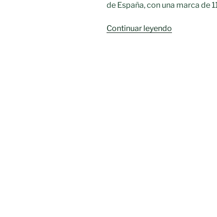
de España, con una marca de 11
«Mario
Continuar leyendo
Mecinas
Moreno
8º
en
los
Campeonat
de
España
sub
16»