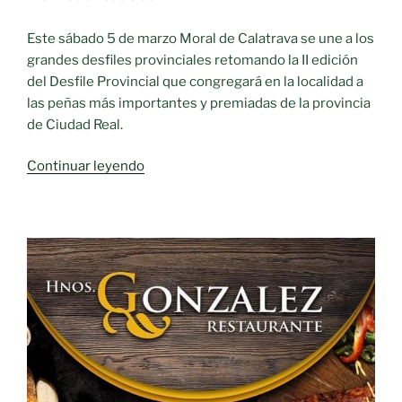
Este sábado 5 de marzo Moral de Calatrava se une a los
grandes desfiles provinciales retomando la II edición
del Desfile Provincial que congregará en la localidad a
las peñas más importantes y premiadas de la provincia
de Ciudad Real.
«Las
Continuar leyendo
peñas
más
premiadas
del
CARNAVAL,
desfilan
este
sábado
en
el