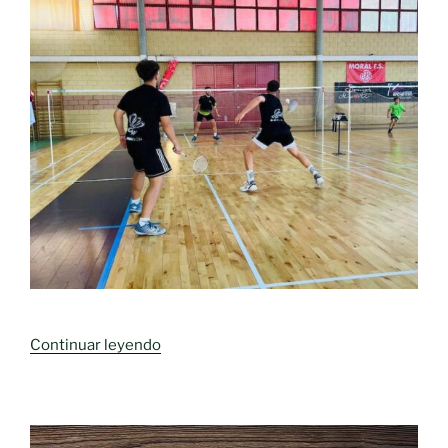
«CPTO.
Continuar leyendo
AUTONÓMICO
DE
BÁDMINTON
SUB