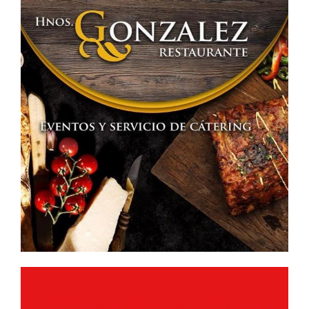
13,
17,
ABS.»