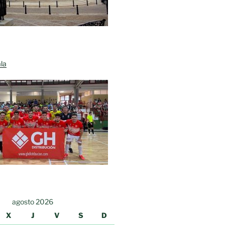
la
agosto 2026
X
J
V
S
D