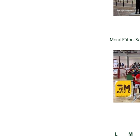
Moral Fútbol Sa
L
M