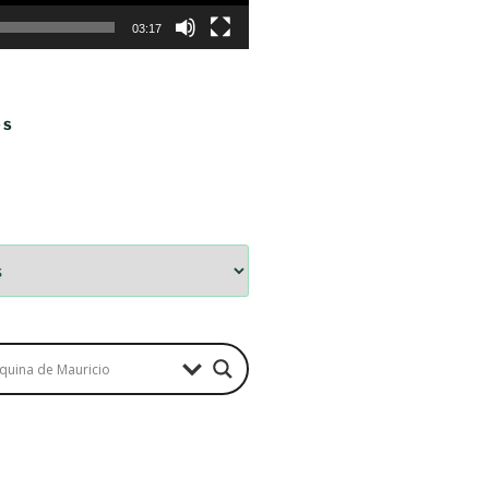
03:17
OS