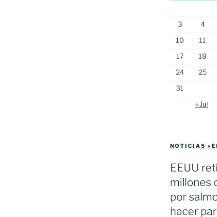
3
4
10
11
17
18
24
25
31
« Jul
NOTICIAS «
EEUU reti
millones 
por salmo
hacer par