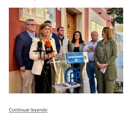
«PP
Continuar leyendo
Castilla-
La
Mancha