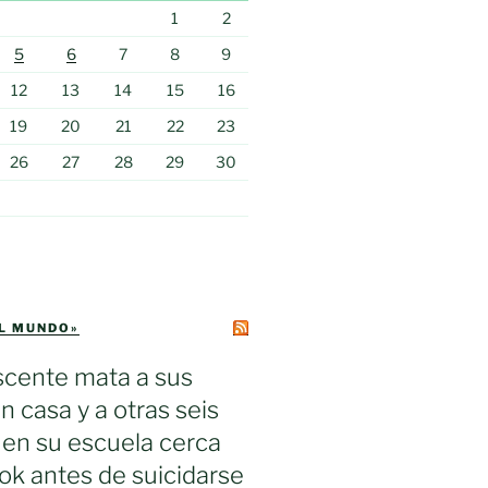
1
2
5
6
7
8
9
12
13
14
15
16
19
20
21
22
23
26
27
28
29
30
EL MUNDO»
scente mata a sus
n casa y a otras seis
en su escuela cerca
k antes de suicidarse