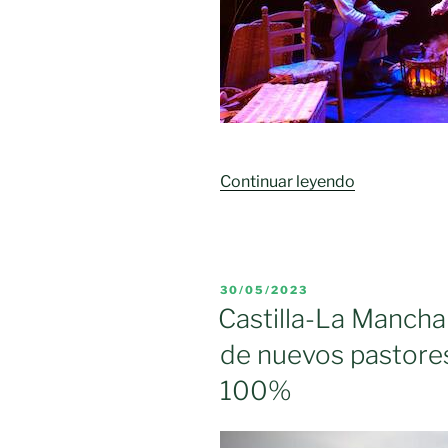
«La
Continuar leyendo
Red
de
Artes
Escénicas
PUBLICADO
30/05/2023
ofrece
EL
Castilla-La Mancha
un
de nuevos pastores
total
de
100%
261
espectáculo
para