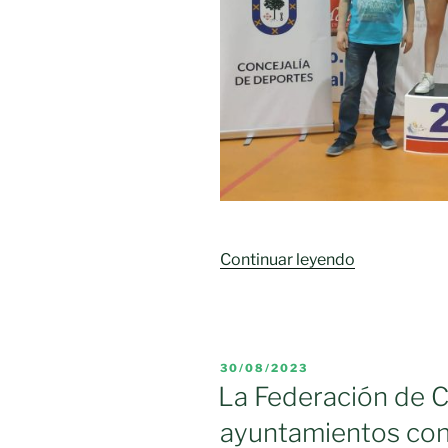
«El
Continuar leyendo
programa
‘Somos
Deporte
3-
PUBLICADO
30/08/2023
18’
EL
La Federación de C
sigue
ayuntamientos cont
creciendo