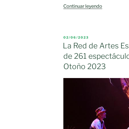
«La
Continuar leyendo
Federación
de
Caza
de
PUBLICADO
02/06/2023
CLM
EL
La Red de Artes Es
pide
de 261 espectácul
a
los
Otoño 2023
ayuntamient
controlar
las
colonias
felinas «