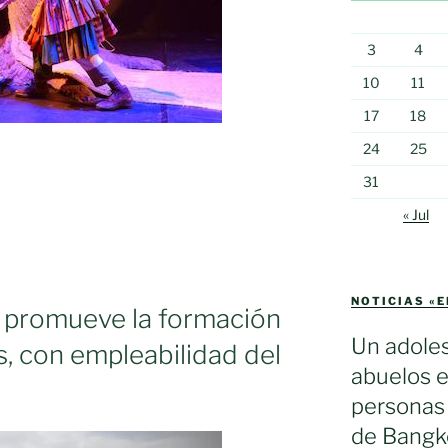
3
4
10
11
17
18
24
25
31
« Jul
NOTICIAS «
 promueve la formación
Un adole
, con empleabilidad del
abuelos e
personas 
s
de Bangko