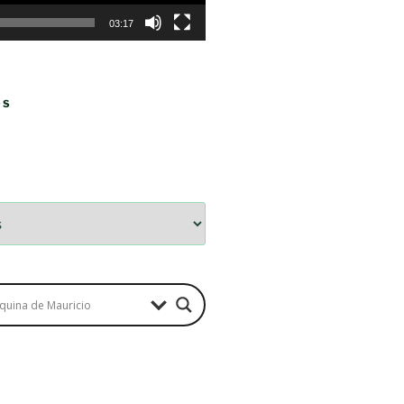
03:17
OS