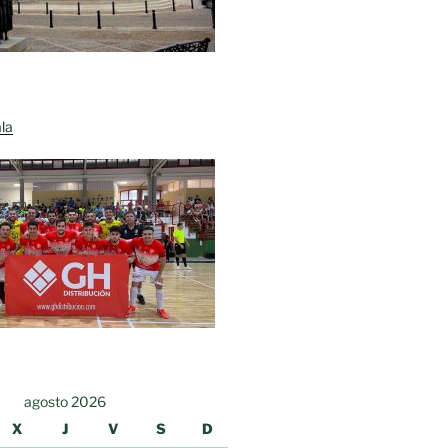
la
agosto 2026
X
J
V
S
D