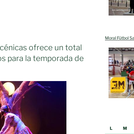
Moral Fútbol Sa
cénicas ofrece un total
os para la temporada de
os
L
M