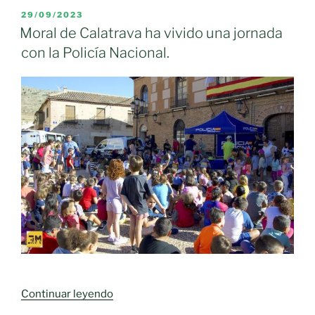
Calatrava
PUBLICADO
29/09/2023
EL
invierte
Moral de Calatrava ha vivido una jornada
20.000
con la Policía Nacional.
euros
en
los
colegios
‘Manuel
Clemente’
y
‘Agustín
Sanz’»
«Moral
Continuar leyendo
de