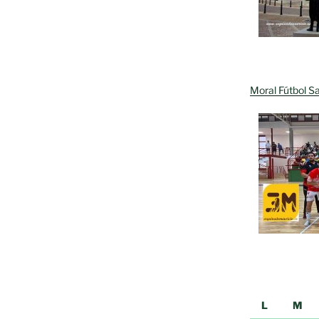
Moral Fútbol Sa
L
M