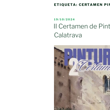
ETIQUETA:
CERTAMEN PI
PUBLICADO
19/10/2024
EL
II Certamen de Pin
Calatrava