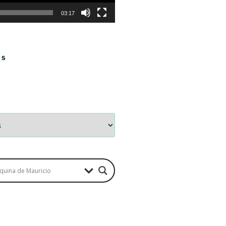
03:17
OS