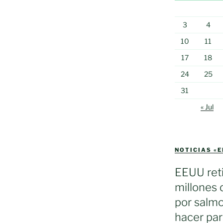
3
4
10
11
17
18
24
25
31
« Jul
NOTICIAS «
EEUU reti
millones 
por salmo
hacer par