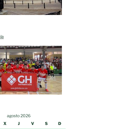
la
agosto 2026
X
J
V
S
D