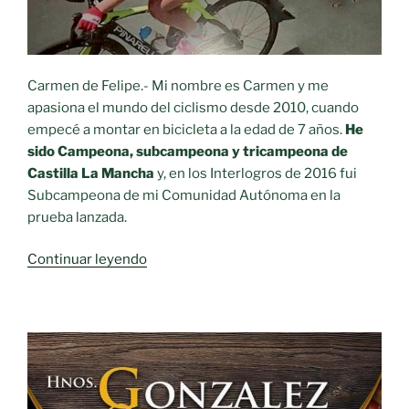
Carmen de Felipe.- Mi nombre es Carmen y me
apasiona el mundo del ciclismo desde 2010, cuando
empecé a montar en bicicleta a la edad de 7 años.
He
sido Campeona, subcampeona y tricampeona de
Castilla La Mancha
y, en los Interlogros de 2016 fui
Subcampeona de mi Comunidad Autónoma en la
prueba lanzada.
«Ser
Continuar leyendo
ciclista
adaptada
profesional
sub23
a
pesar