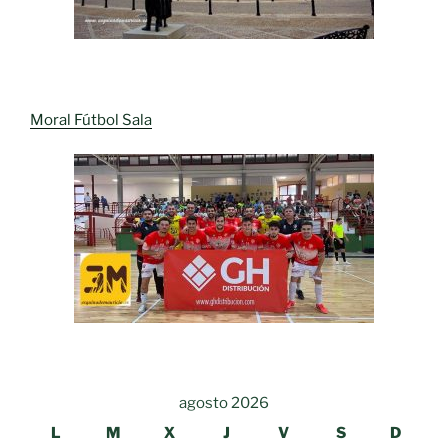
Moral Fútbol Sala
agosto 2026
L
M
X
J
V
S
D