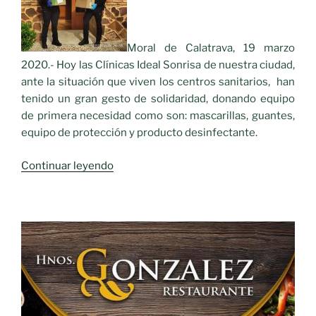
Moral de Calatrava, 19 marzo
2020.- Hoy las Clínicas Ideal Sonrisa de nuestra ciudad,
ante la situación que viven los centros sanitarios, han
tenido un gran gesto de solidaridad, donando equipo
de primera necesidad como son: mascarillas, guantes,
equipo de protección y producto desinfectante.
«Donación
Continuar leyendo
de
material
sanitario
en
Moral
de
Calatrava»