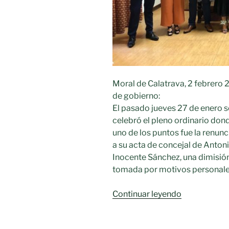
Moral de Calatrava, 2 febrero 
de gobierno:
El pasado jueves 27 de enero s
celebró el pleno ordinario don
uno de los puntos fue la renunc
a su acta de concejal de Anton
Inocente Sánchez, una dimisió
tomada por motivos personale
«Renuncia
Continuar leyendo
a
su