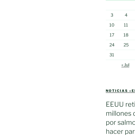
3
4
10
11
17
18
24
25
31
« Jul
NOTICIAS «
EEUU reti
millones 
por salmo
hacer par