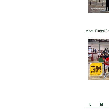
»
Moral Fútbol Sa
L
M