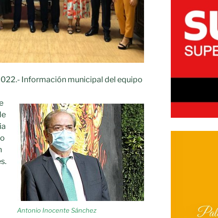
2022.- Información municipal del equipo
e
de
ia
io
n
s.
Antonio Inocente Sánchez