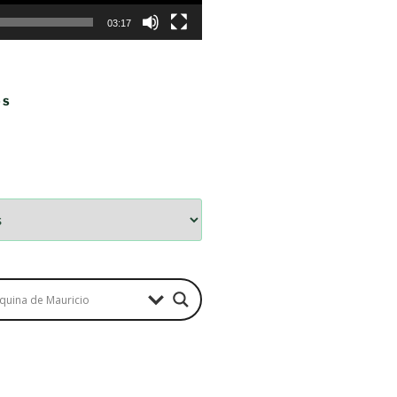
03:17
OS