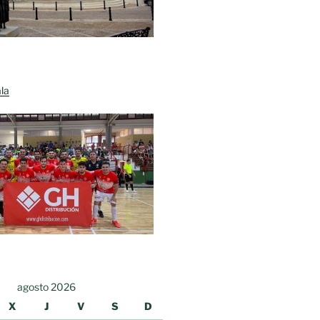
la
agosto 2026
X
J
V
S
D