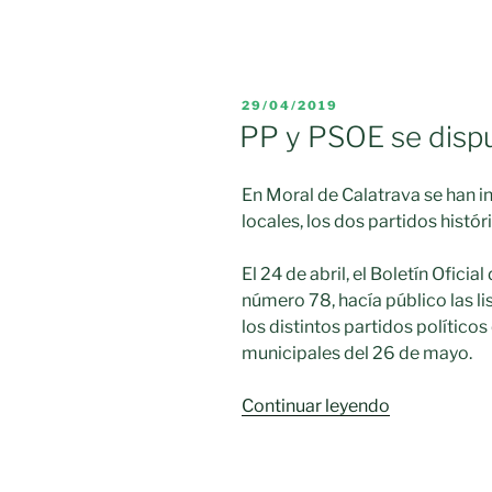
acta
de
Concejal
de
PUBLICADO
Antonio
29/04/2019
EL
PP y PSOE se dispu
Inocente
Sánchez»
En Moral de Calatrava se han i
locales, los dos partidos histó
El 24 de abril, el Boletín Oficia
número 78, hacía público las li
los distintos partidos políticos
municipales del 26 de mayo.
«PP
Continuar leyendo
y
PSOE
se