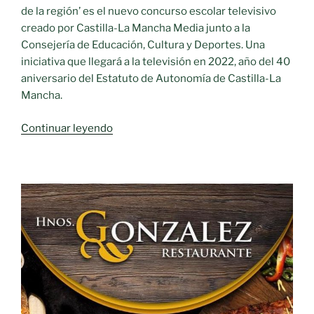
de la región’ es el nuevo concurso escolar televisivo
creado por Castilla-La Mancha Media junto a la
Consejería de Educación, Cultura y Deportes. Una
iniciativa que llegará a la televisión en 2022, año del 40
aniversario del Estatuto de Autonomía de Castilla-La
Mancha.
«Desde
Continuar leyendo
el
próximo
miércoles,
13
de
octubre,
CMM
y
la
Consejería
de