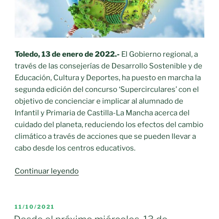
Food
Project”
en
Ciudad
Toledo, 13 de enero de 2022.-
El Gobierno regional, a
Real»
través de las consejerías de Desarrollo Sostenible y de
Educación, Cultura y Deportes, ha puesto en marcha la
segunda edición del concurso ‘Supercirculares’ con el
objetivo de concienciar e implicar al alumnado de
Infantil y Primaria de Castilla-La Mancha acerca del
cuidado del planeta, reduciendo los efectos del cambio
climático a través de acciones que se pueden llevar a
cabo desde los centros educativos.
«Castilla-
Continuar leyendo
La
Mancha
lanza
PUBLICADO
11/10/2021
EL
la