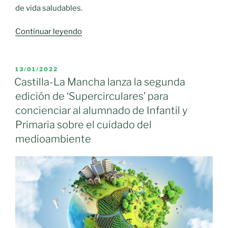
de vida saludables.
«Castilla-
Continuar leyendo
La
Mancha
y
PUBLICADO
13/01/2022
EL
la
Castilla-La Mancha lanza la segunda
Asociación
edición de ‘Supercirculares’ para
Española
concienciar al alumnado de Infantil y
Contra
Primaria sobre el cuidado del
el
medioambiente
Cáncer
lanzan
la
tercera
edición
de
“The
Funny