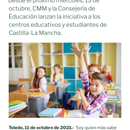
Desde el próximo miércoles, 13 de
segunda
octubre, CMM y la Consejería de
edición
Educación lanzan la iniciativa a los
de
centros educativos y estudiantes de
‘Supercirculares’
Castilla-La Mancha.
para
concienciar
al
alumnado
de
Infantil
y
Primaria
sobre
el
cuidado
del
medioambiente»
Toledo, 11 de octubre de 2021.-
‘Soy quien más sabe