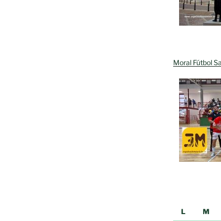
Moral Fútbol Sa
L
M