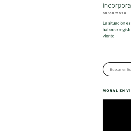
incorpor
08/08/2026
La situación es
haberse regist
viento
MORAL EN V
Reproductor
de
vídeo