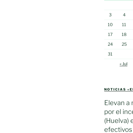
3
4
10
11
17
18
24
25
31
« Jul
NOTICIAS «
Elevan a 
por el in
(Huelva) 
efectivos