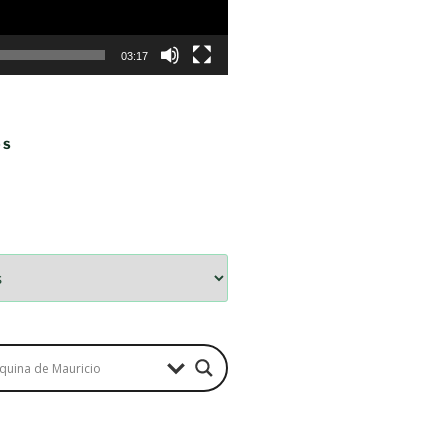
03:17
OS