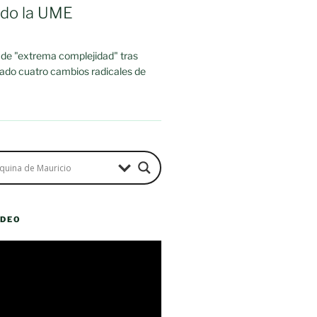
ado la UME
 de "extrema complejidad" tras
rado cuatro cambios radicales de
ÍDEO