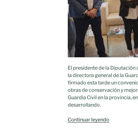
El presidente de la Diputación 
la directora general de la Gua
firmado esta tarde un convenio
obras de conservación y mejora
Guardia Civil en la provincia, 
desarrollando.
«El
Continuar leyendo
presidente
de