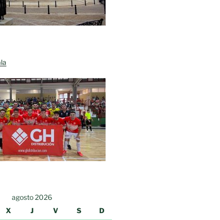
la
agosto 2026
X
J
V
S
D