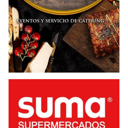
GRATUITOS
EN
AULA
VIRTUAL
PARA
MEJORAR
LA
CUALIFICACIÓN
PROFESIONAL
EN
CASTILLA-
LA
MANCHA»