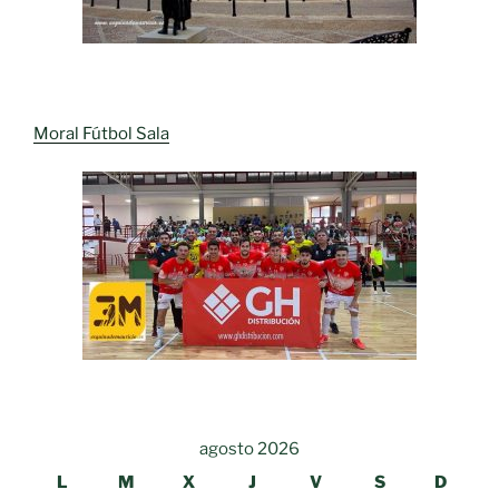
Moral Fútbol Sala
agosto 2026
L
M
X
J
V
S
D