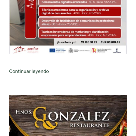
«AMFAR
Continuar leyendo
ABRE
EL
PLAZO
DE
INSCRIPCIÓN
DE
9
CURSOS