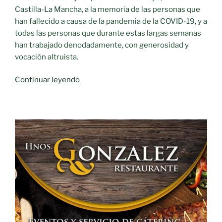
Castilla-La Mancha, a la memoria de las personas que
han fallecido a causa de la pandemia de la COVID-19, y a
todas las personas que durante estas largas semanas
han trabajado denodadamente, con generosidad y
vocación altruista.
«El
Continuar leyendo
Día
de
CLM
será
un
recuerdo
a
las
víctimas»