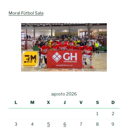
Moral Fútbol Sala
agosto 2026
L
M
X
J
V
S
D
1
2
3
4
5
6
7
8
9