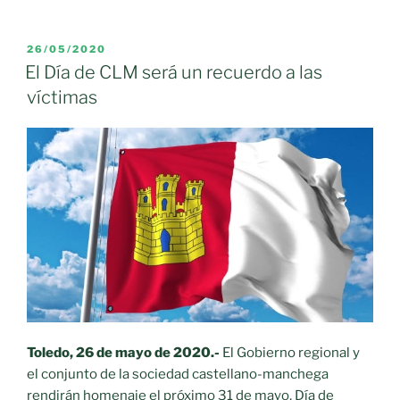
institucional
del
Día
PUBLICADO
26/05/2020
EL
de
El Día de CLM será un recuerdo a las
la
víctimas
Región»
Toledo, 26 de mayo de 2020.-
El Gobierno regional y
el conjunto de la sociedad castellano-manchega
rendirán homenaje el próximo 31 de mayo, Día de