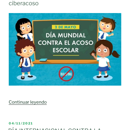
ciberacoso
«Día
Continuar leyendo
Internacional
contra
el
PUBLICADO
04/11/2021
EL
bullying