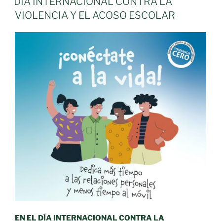
DÍA INTERNACIONAL CONTRA LA
o
VIOLENCIA Y EL ACOSO ESCOLAR
acoso
escolar:
crecen
los
casos
de
ciberacoso»
EN EL DÍA INTERNACIONAL CONTRA LA