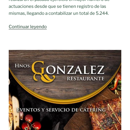
actuaciones desde que se tienen registro de las
mismas, llegando a contabilizar un total de 5.244.
«Las
Continuar leyendo
agrupaciones
de
voluntariado
de
Protección
Civil
de
Castilla-
La
Mancha
realizaron
en
2020
el