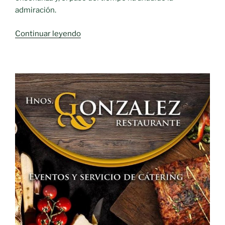
admiración.
«Verso
Continuar leyendo
y
Prosa.-
“MUCHOS
SON
LOS
LLAMADOS
Y
POCOS
LOS
ELEGIDOS
«»