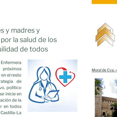
s y madres y
por la salud de los
uilidad de todos
A
 Enfermera
s próximos
Moral de Cva. «
en el resto
rategia de
vo, político
se inicie en
ación de la
ar en todos
astilla-La