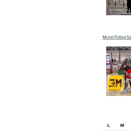
o,
Moral Fútbol Sa
L
M