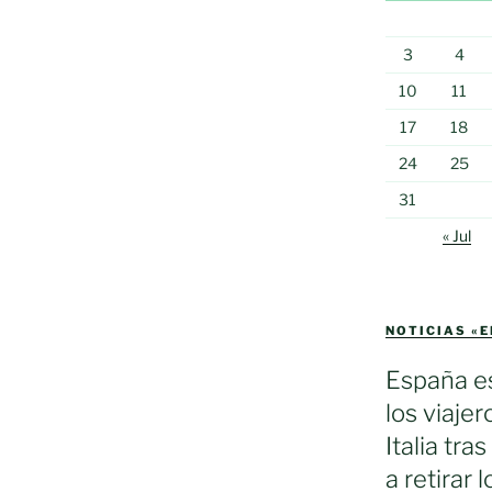
3
4
10
11
17
18
24
25
31
« Jul
NOTICIAS «
España es
los viaje
Italia tra
a retirar 