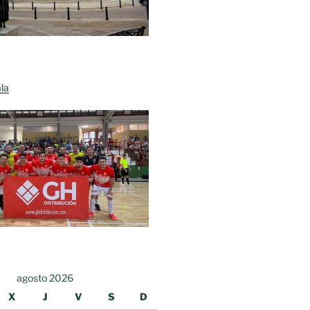
la
agosto 2026
X
J
V
S
D