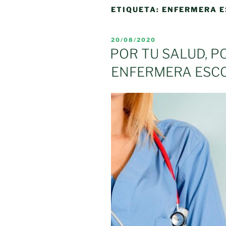
ETIQUETA:
ENFERMERA 
PUBLICADO
20/08/2020
EL
POR TU SALUD, PO
ENFERMERA ESC