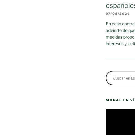
españole
07/08/2026
En caso contrar
advierte de que
medidas propor
intereses y la 
MORAL EN V
Reproductor
de
vídeo