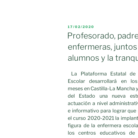
TU
SALUD,
POR
TU
PUBLICADO
17/02/2020
ESCUELA.
EL
Profesorado, padre
SÍ,
enfermeras, juntos 
A
LA
alumnos y la tranq
ENFERMER
ESCOLAR.»
La Plataforma Estatal de
Escolar desarrollará en lo
meses en Castilla-La Mancha y 
del Estado una nueva est
actuación a nivel administrati
e informativo para lograr que 
el curso 2020-2021 la implant
figura de la enfermera escol
los centros educativos de C