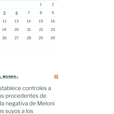
1
2
5
6
7
8
9
12
13
14
15
16
19
20
21
22
23
26
27
28
29
30
EL MUNDO»
tablece controles a
ros procedentes de
s la negativa de Meloni
los suyos a los