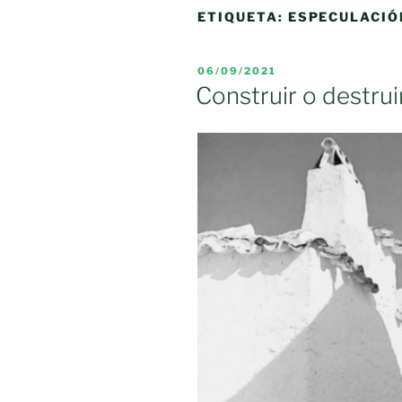
ETIQUETA:
ESPECULACIÓ
PUBLICADO
06/09/2021
EL
Construir o destrui