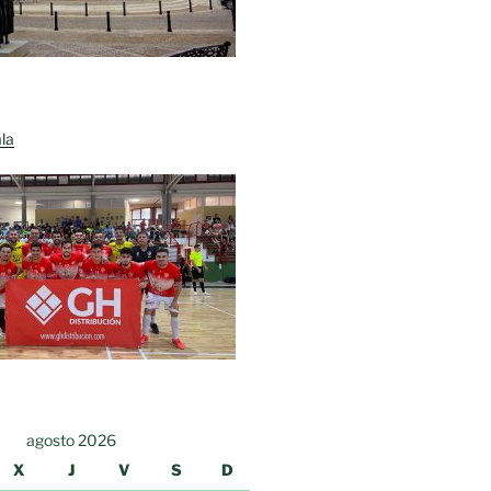
la
agosto 2026
X
J
V
S
D