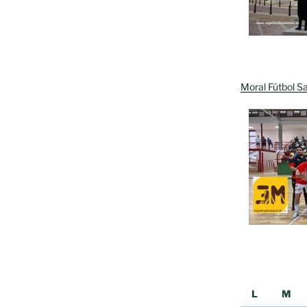
Moral Fútbol Sa
L
M