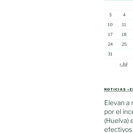
3
4
10
11
17
18
24
25
31
« Jul
NOTICIAS «
Elevan a 
por el in
(Huelva) 
efectivos