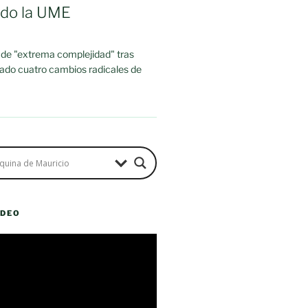
ado la UME
 de "extrema complejidad" tras
rado cuatro cambios radicales de
ÍDEO