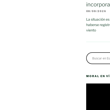
incorpor
08/08/2026
La situación es
haberse regist
viento
MORAL EN V
Reproductor
de
vídeo