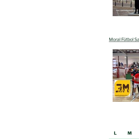
Moral Fútbol Sa
L
M