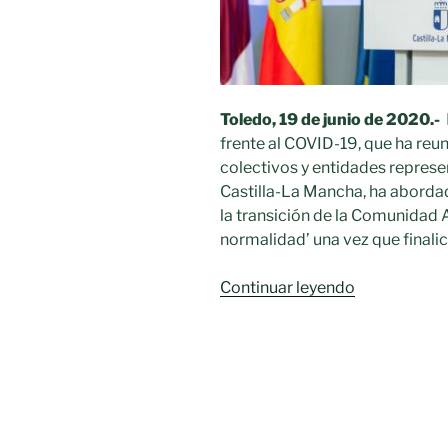
Toledo, 19 de junio de 2020.-
E
frente al COVID-19, que ha reun
colectivos y entidades represe
Castilla-La Mancha, ha abordad
la transición de la Comunidad
normalidad’ una vez que finalic
«Decreto
Continuar leyendo
que
regulará
la
transición
a
la