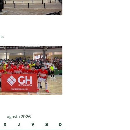
la
agosto 2026
X
J
V
S
D