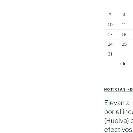
3
4
10
11
17
18
24
25
31
« Jul
NOTICIAS «
Elevan a 
por el in
(Huelva) 
efectivos