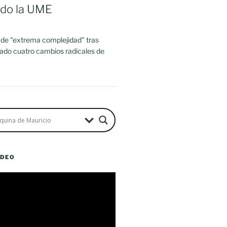
ado la UME
 de "extrema complejidad" tras
rado cuatro cambios radicales de
ÍDEO