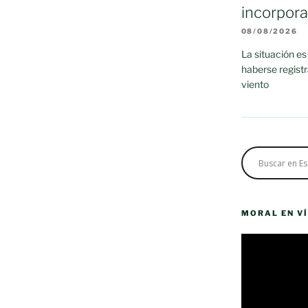
incorpor
08/08/2026
La situación es
haberse regist
viento
MORAL EN V
Reproductor
de
vídeo