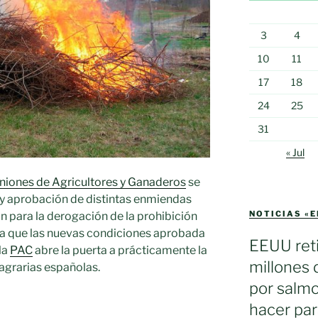
3
4
10
11
17
18
24
25
31
« Jul
niones de Agricultores y Ganaderos
se
n y aprobación de distintas enmiendas
NOTICIAS «
n para la derogación de la prohibición
 ya que las nuevas condiciones aprobada
EEUU reti
la
PAC
abre la puerta a prácticamente la
millones 
 agrarias españolas.
por salmo
hacer par