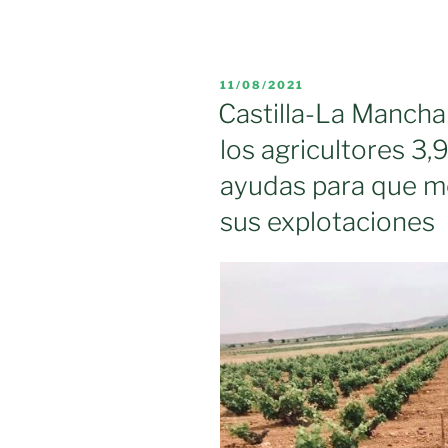
finales
para
permitir
PUBLICADO
11/08/2021
las
EL
Castilla-La Mancha
quemas
los agricultores 3,
de
residuos
ayudas para que m
abre
sus explotaciones
la
puerta
a
casi
la
totalidad
de
las
explotacion
agrarias»