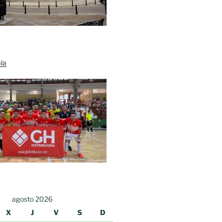
la
agosto 2026
X
J
V
S
D