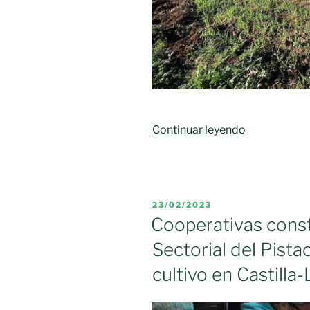
«Se
Continuar leyendo
intensifica
la
oleada
de
PUBLICADO
23/02/2023
robos
EL
Cooperativas const
en
Sectorial del Pista
La
Mancha
cultivo en Castill
y
Campo