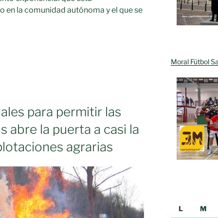
o en la comunidad autónoma y el que se
as
Moral Fútbol Sa
ales para permitir las
abre la puerta a casi la
plotaciones agrarias
L
M