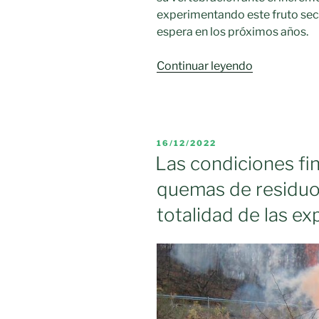
experimentando este fruto sec
espera en los próximos años.
«Cooperativ
Continuar leyendo
constituye
la
nueva
Comisión
PUBLICADO
16/12/2022
Sectorial
EL
Las condiciones fin
del
quemas de residuos 
Pistacho
para
totalidad de las ex
vertebrar
este
cultivo
en
Castilla-
La