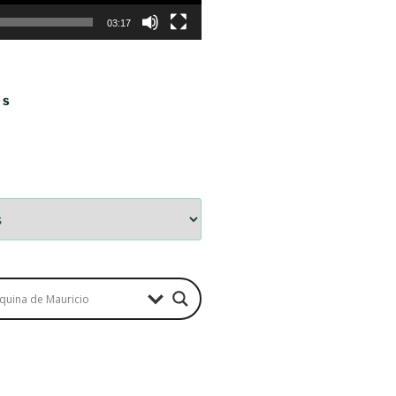
03:17
OS