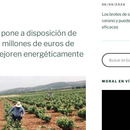
06/08/2026
Los brotes de 
verano y puede
eficaces
 pone a disposición de
9 millones de euros de
ejoren energéticamente
MORAL EN V
Reproductor
de
vídeo
es