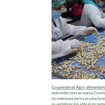
de
Calatrava»
Cooperativas Agro-alimentari
este miércoles su nueva Comis
los intereses de los productore
su vertebración ante el increm