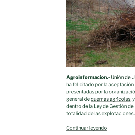
Mancha»
Agroinformacion.-
Unión de U
ha felicitado por la aceptació
presentadas por la organizació
general de
quemas agrícolas
,
dentro de la Ley de Gestión de 
totalidad de las explotaciones
«Las
Continuar leyendo
condiciones