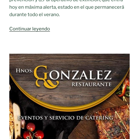
hoy en máxima alerta, estado en el que permanecerá
durante todo el verano.
«Castilla-
Continuar leyendo
La
Mancha
destina
20,8
millones
de
euros
para
la
prevención
y
extinción
de
incendios