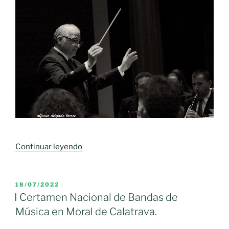
«Felipe
Continuar leyendo
Ruiz
Campos,
director
PUBLICADO
18/07/2022
EL
artístico
I Certamen Nacional de Bandas de
de
Música en Moral de Calatrava.
la