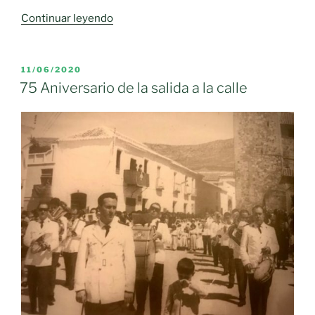
«I
Continuar leyendo
Certamen
Nacional
de
PUBLICADO
11/06/2020
EL
Bandas
75 Aniversario de la salida a la calle
de
Música
en
Moral
de
Calatrava.»