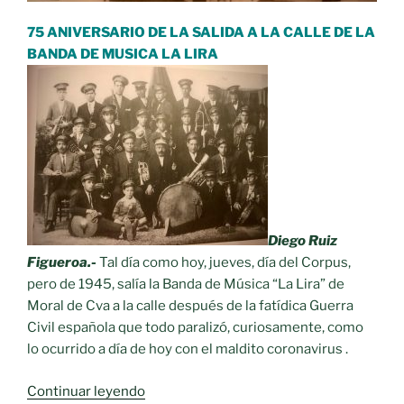
75 ANIVERSARIO DE LA SALIDA A LA CALLE DE LA
BANDA DE MUSICA LA LIRA
Diego Ruiz
Figueroa.-
Tal día como hoy, jueves, día del Corpus,
pero de 1945, salía la Banda de Música “La Lira” de
Moral de Cva a la calle después de la fatídica Guerra
Civil española que todo paralizó, curiosamente, como
lo ocurrido a día de hoy con el maldito coronavirus .
«75
Continuar leyendo