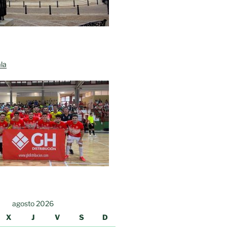
la
agosto 2026
X
J
V
S
D