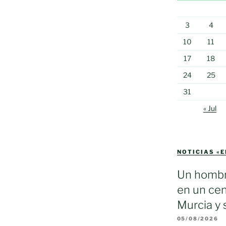
3
4
10
11
17
18
24
25
31
« Jul
NOTICIAS «
Un hombr
en un cen
Murcia y 
05/08/2026