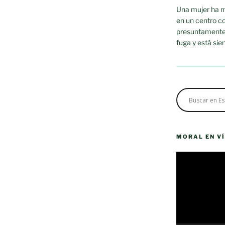
Una mujer ha m
en un centro c
presuntamente p
fuga y está sie
MORAL EN V
Reproductor
de
vídeo