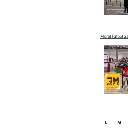
Moral Fútbol Sa
L
M