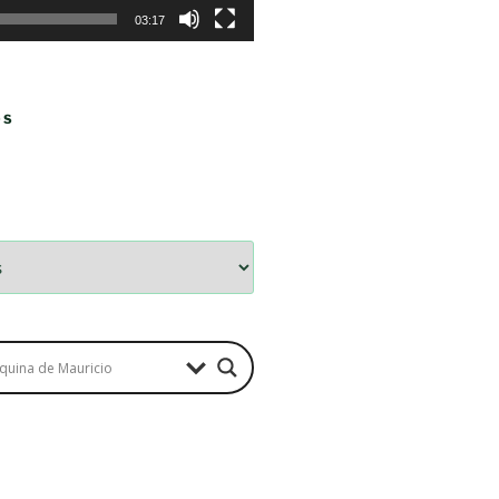
03:17
OS