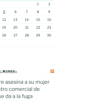
1
2
5
6
7
8
9
12
13
14
15
16
19
20
21
22
23
26
27
28
29
30
EL MUNDO»
e asesina a su mujer
tro comercial de
se da a la fuga