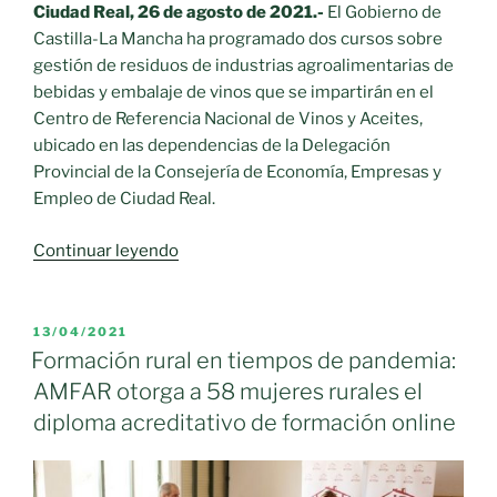
Ciudad Real, 26 de agosto de 2021.-
El Gobierno de
Castilla-La Mancha ha programado dos cursos sobre
gestión de residuos de industrias agroalimentarias de
bebidas y embalaje de vinos que se impartirán en el
Centro de Referencia Nacional de Vinos y Aceites,
ubicado en las dependencias de la Delegación
Provincial de la Consejería de Economía, Empresas y
Empleo de Ciudad Real.
«Cursos
Continuar leyendo
gratuitos
sobre
gestión
PUBLICADO
13/04/2021
EL
de
Formación rural en tiempos de pandemia:
residuos
AMFAR otorga a 58 mujeres rurales el
de
diploma acreditativo de formación online
industrias
agroalimentarias
de