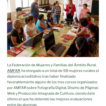
bebidas
y
embalaje
de
vinos»
La Federación de Mujeres y Familias del Ámbito Rural,
AMFAR
, ha otorgado a un total de 58 mujeres rurales el
diploma acreditativo tras haber finalizado
favorablemente alguno de los tres cursos organizados
por AMFAR sobre Fotografía Digital, Diseño de Páginas
Web y Producción Integrada de Cultivos, siendo éste
último el que ha obtenido las mejores evaluaciones
entre las alumnas.