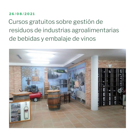
del
Ministerio
PUBLICADO
26/08/2021
EL
de
Cursos gratuitos sobre gestión de
Trabajo
residuos de industrias agroalimentarias
y
de bebidas y embalaje de vinos
Economía
Social
para
el
colectivo
agroalimentario
cooperativo»