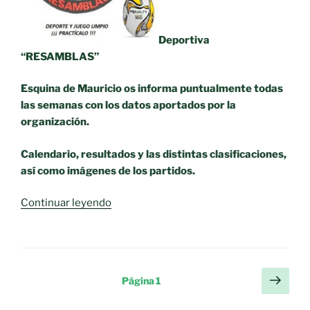
Deportiva
“RESAMBLAS”
Esquina de Mauricio os informa puntualmente todas
las semanas con los datos aportados por la
organización.
Calendario, resultados y las distintas clasificaciones,
así como imágenes de los partidos.
«Liga
Continuar leyendo
Local
de
Fútbol
Sala
Paginación
Sigu
Página
1
2022-
pági
de
23.