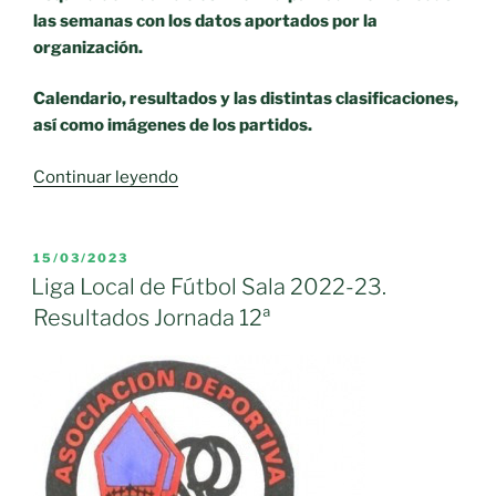
las semanas con los datos aportados por la
organización.
Calendario, resultados y las distintas clasificaciones,
así como imágenes de los partidos.
«Liga
Continuar leyendo
Local
de
Fútbol
PUBLICADO
15/03/2023
EL
Sala
Liga Local de Fútbol Sala 2022-23.
2022-
Resultados Jornada 12ª
23.
Resultados
Jornada
13ª»