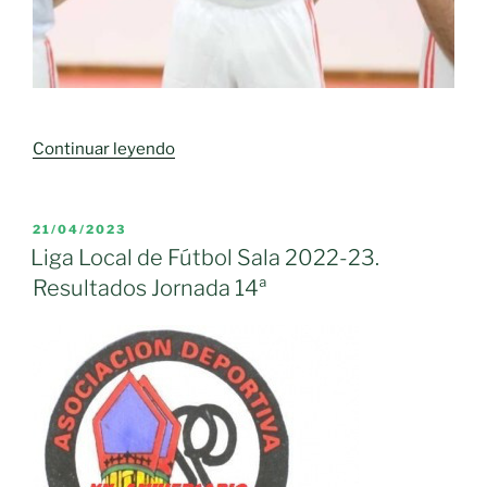
«Juanan
Continuar leyendo
vuelve
a
casa»
PUBLICADO
21/04/2023
EL
Liga Local de Fútbol Sala 2022-23.
Resultados Jornada 14ª