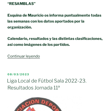
“RESAMBLAS”
Esquina de Mauricio os informa puntualmente todas
las semanas con los datos aportados por la
organización.
Calendario, resultados y las distintas clasificaciones,
así como imágenes de los partidos.
«Liga
Continuar leyendo
Local
de
Fútbol
PUBLICADO
08/03/2023
EL
Sala
Liga Local de Fútbol Sala 2022-23.
2022-
Resultados Jornada 11ª
23.
Resultados
Jornada
12ª»