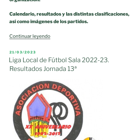
Calendario, resultados y las distintas clasificaciones,
así como imágenes de los partidos.
«Liga
Continuar leyendo
Local
de
PUBLICADO
21/03/2023
EL
Fútbol
Liga Local de Fútbol Sala 2022-23.
Sala
Resultados Jornada 13ª
2022-
23.
Resultados
Jornada
14ª»