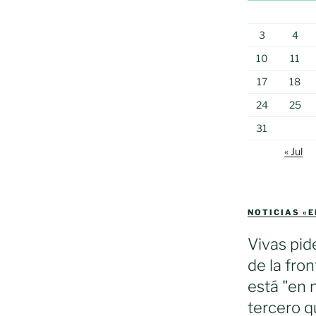
3
4
10
11
17
18
24
25
31
« Jul
NOTICIAS «
Vivas pid
de la fron
está "en 
tercero q