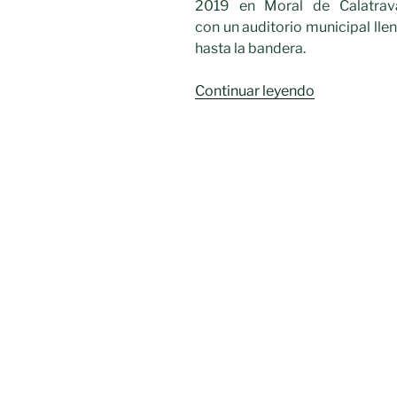
2019 en Moral de Calatrav
con un auditorio municipal lle
hasta la bandera.
«Gala
Continuar leyendo
al
Mérito
Académico
y
Deportivo
de
Moral
de
Calatrava»