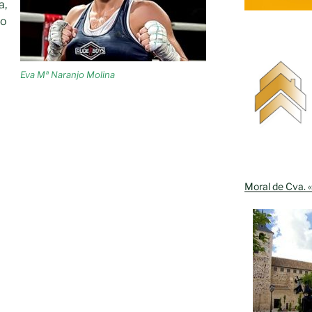
a,
no
Eva Mª Naranjo Molina
Moral de Cva. «