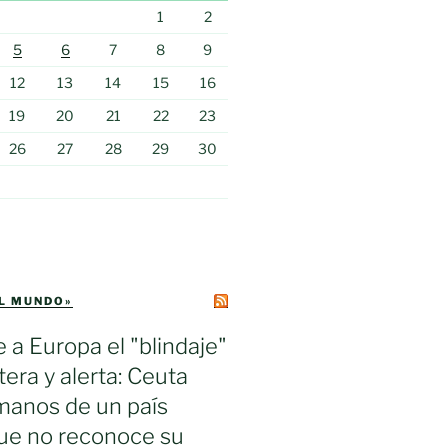
1
2
5
6
7
8
9
12
13
14
15
16
19
20
21
22
23
26
27
28
29
30
EL MUNDO»
e a Europa el "blindaje"
tera y alerta: Ceuta
manos de un país
ue no reconoce su