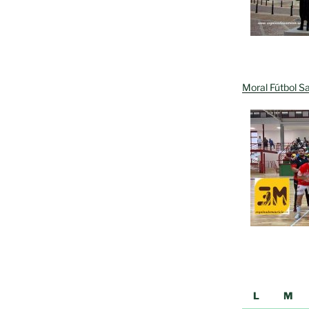
Moral Fútbol Sa
L
M