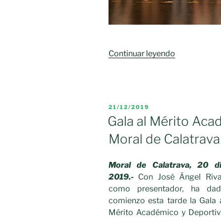
«GALA
Continuar leyendo
DEL
DEPORTE
Y
MÉRITOS
PUBLICADO
21/12/2019
ACADÉMIC
EL
Gala al Mérito Aca
2024»
Moral de Calatrava
Moral de Calatrava, 20 d
2019.-
Con José Ángel Riv
como presentador, ha da
comienzo esta tarde la Gala 
Mérito Académico y Deporti