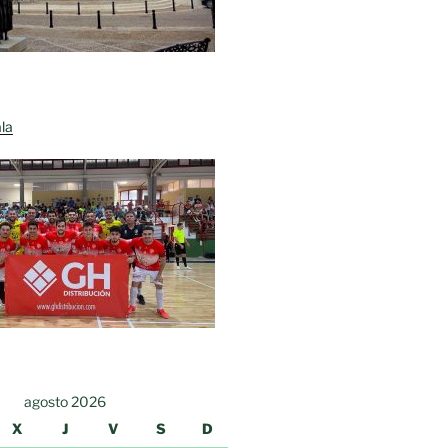
la
agosto 2026
X
J
V
S
D