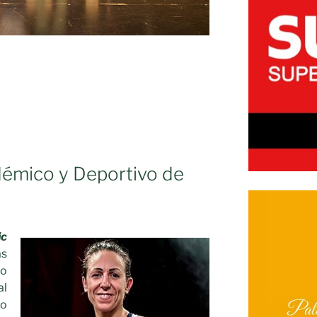
OS
démico y Deportivo de
ic
as
do
al
vo