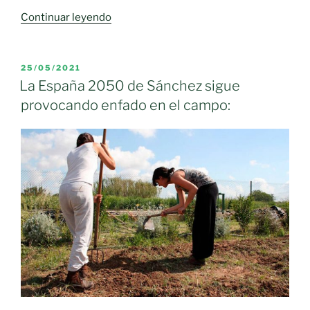
«Lo
Continuar leyendo
que
se
queda
PUBLICADO
25/05/2021
EL
en
La España 2050 de Sánchez sigue
el
provocando enfado en el campo:
campo
y
lo
que
no»