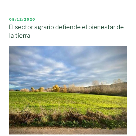
Consejo
de
Gobierno
PUBLICADO
08/12/2020
EL
aprueba
El sector agrario defiende el bienestar de
mañana
la tierra
la
convocatoria
que
permitirá
que
otros
1.500
jóvenes
se
incorporen
al
campo»