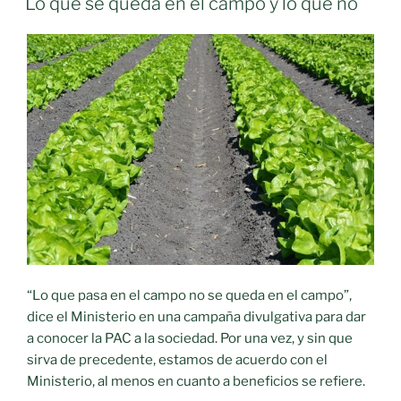
Lo que se queda en el campo y lo que no
de
liquidez
amenaza
la
viabilidad
de
las
explotaciones
agrarias
y
ganaderas
de
Castilla-
“Lo que pasa en el campo no se queda en el campo”,
La
dice el Ministerio en una campaña divulgativa para dar
Mancha»
a conocer la PAC a la sociedad. Por una vez, y sin que
sirva de precedente, estamos de acuerdo con el
Ministerio, al menos en cuanto a beneficios se refiere.