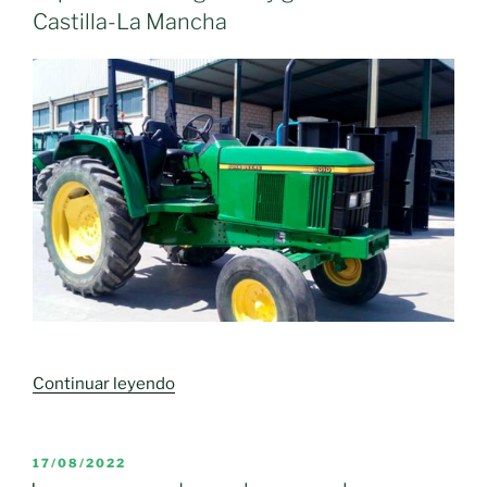
Castilla-La Mancha
«Alertan
Continuar leyendo
de
que
la
PUBLICADO
17/08/2022
EL
falta