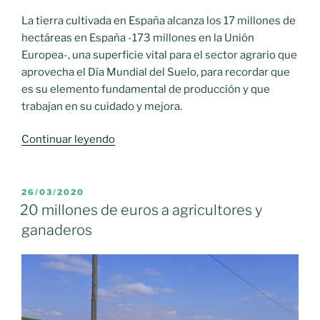
La tierra cultivada en España alcanza los 17 millones de
hectáreas en España -173 millones en la Unión
Europea-, una superficie vital para el sector agrario que
aprovecha el Día Mundial del Suelo, para recordar que
es su elemento fundamental de producción y que
trabajan en su cuidado y mejora.
«El
Continuar leyendo
sector
agrario
defiende
PUBLICADO
26/03/2020
EL
el
20 millones de euros a agricultores y
bienestar
ganaderos
de
la
tierra»