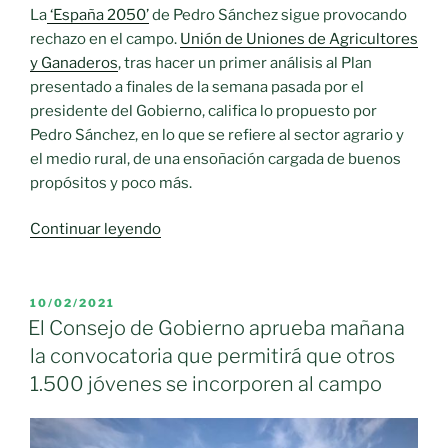
La
‘España 2050’
de Pedro Sánchez sigue provocando
rechazo en el campo.
Unión de Uniones de Agricultores
y Ganaderos
, tras hacer un primer análisis al Plan
presentado a finales de la semana pasada por el
presidente del Gobierno, califica lo propuesto por
Pedro Sánchez, en lo que se refiere al sector agrario y
el medio rural, de una ensoñación cargada de buenos
propósitos y poco más.
«La
Continuar leyendo
España
2050
de
PUBLICADO
10/02/2021
EL
Sánchez
El Consejo de Gobierno aprueba mañana
sigue
la convocatoria que permitirá que otros
provocando
1.500 jóvenes se incorporen al campo
enfado
en
el