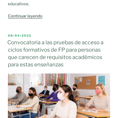
educativos.
«En
Continuar leyendo
Castilla-
La
Mancha
PUBLICADO
08/04/2022
EL
puedes
Convocatoria a las pruebas de acceso a
inscribirte
ciclos formativos de FP para personas
directamente
que carecen de requisitos académicos
desde
para estas enseñanzas
el
centro
educativo
para
cubrir
más
de
9.000
plazas