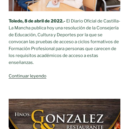
de
FP»
Toledo, 8 de abril de 2022.-
El Diario Oficial de Castilla-
La Mancha publica hoy una resolución de la Consejería
de Educación, Cultura y Deportes por la que se
convocan las pruebas de acceso a ciclos formativos de
Formación Profesional para personas que carecen de
los requisitos académicos de acceso a estas
enseñanzas.
«Convocatoria
Continuar leyendo
a
las
pruebas
de
acceso
a
ciclos