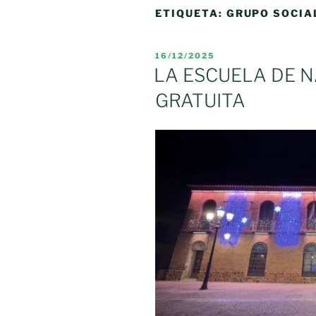
ETIQUETA:
GRUPO SOCIA
PUBLICADO
16/12/2025
EL
LA ESCUELA DE N
GRATUITA