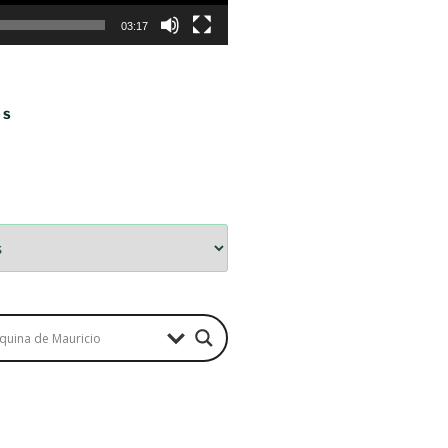
03:17
OS