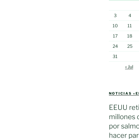
3
4
10
11
17
18
24
25
31
« Jul
NOTICIAS «
EEUU reti
millones 
por salmo
hacer par