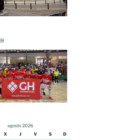
la
agosto 2026
X
J
V
S
D