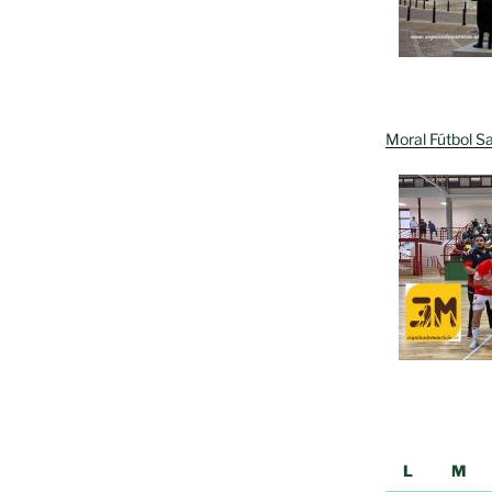
Moral Fútbol Sa
L
M