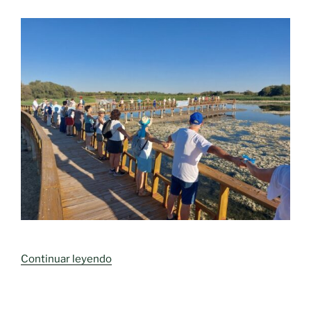
«Medio
Continuar leyendo
centenar
de
personas