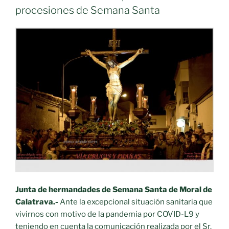
y
procesiones de Semana Santa
Entidades
Religiosas
de
la
provincia
de
Ciudad
Real»
Junta de hermandades de Semana Santa de Moral de
Calatrava.-
Ante la excepcional situación sanitaria que
vivirnos con motivo de la pandemia por COVID-L9 y
teniendo en cuenta la comunicación realizada por el Sr.