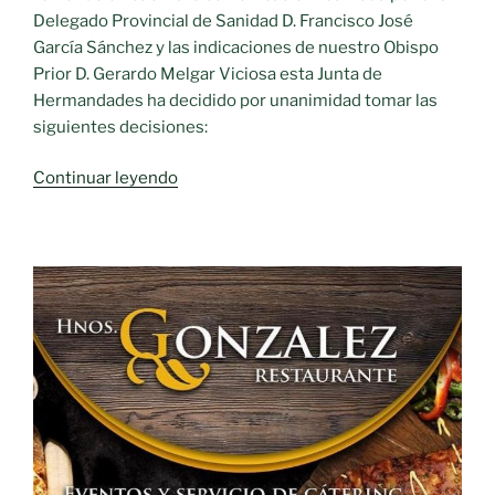
Delegado Provincial de Sanidad D. Francisco José
García Sánchez y las indicaciones de nuestro Obispo
Prior D. Gerardo Melgar Viciosa esta Junta de
Hermandades ha decidido por unanimidad tomar las
siguientes decisiones:
«Moral
Continuar leyendo
de
Calatrava
suspende
todas
las
procesiones
de
Semana
Santa»