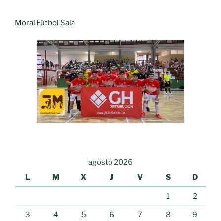
Moral Fútbol Sala
agosto 2026
L
M
X
J
V
S
D
1
2
3
4
5
6
7
8
9