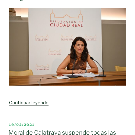
«Convocatoria
Continuar leyendo
de
subvenciones a
cofradías,
PUBLICADO
19/02/2021
EL
Hermandades
Moral de Calatrava suspende todas las