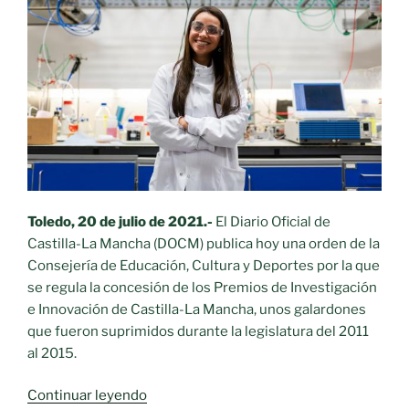
que
conectará
a
todos
los
eslabones
de
la
cadena
con
Toledo, 20 de julio de 2021.-
El Diario Oficial de
un
Castilla-La Mancha (DOCM) publica hoy una orden de la
código
Consejería de Educación, Cultura y Deportes por la que
QR»
se regula la concesión de los Premios de Investigación
e Innovación de Castilla-La Mancha, unos galardones
que fueron suprimidos durante la legislatura del 2011
al 2015.
«El
Continuar leyendo