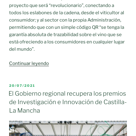
proyecto que será “revolucionario”, conectando a
todos los eslabones de la cadena, desde el viticultor al
consumidor; y al sector con la propia Administración,
permitiendo que con un simple código QR “se tenga la
garantía absoluta de trazabilidad sobre el vino que se
está ofreciendo a los consumidores en cualquier lugar
del mundo”.
«Castilla-
Continuar leyendo
La
Mancha
impulsa
PUBLICADO
20/07/2021
EL
un
El Gobierno regional recupera los premios
cambio
de Investigación e Innovación de Castilla-
revolucionario
La Mancha
en
el
sector
vitivinícola