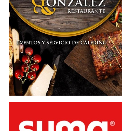
MARCHA
LA
OCTAVA
EDICIÓN
DE
LAS
BECAS
PARA
JÓVENES
TITULADOS «