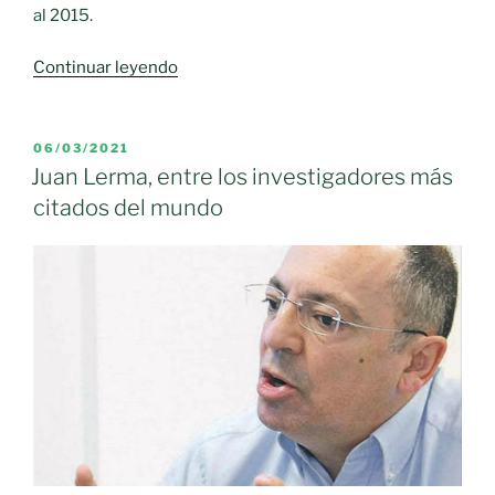
al 2015.
«El
Continuar leyendo
Gobierno
regional
recupera
PUBLICADO
06/03/2021
EL
los
Juan Lerma, entre los investigadores más
premios
citados del mundo
de
Investigación
e
Innovación
de
Castilla-
La
Mancha»