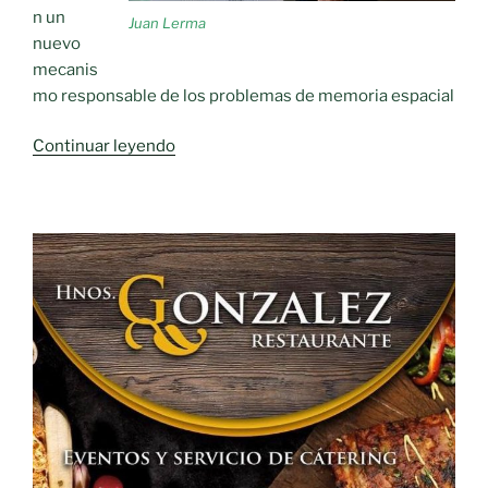
n un
Juan Lerma
nuevo
mecanis
mo responsable de los problemas de memoria espacial
«Un
Continuar leyendo
avance
más
del
científico
moraleño
Juan
Lerma»