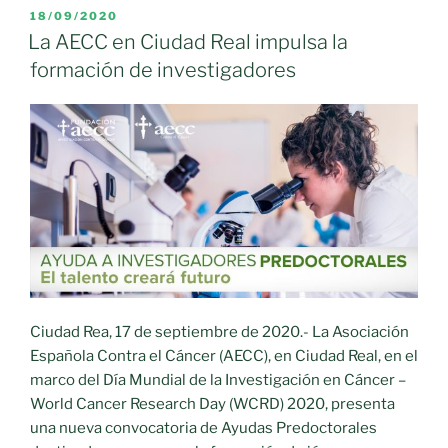
los
PUBLICADO
18/09/2020
EL
investigadores
La AECC en Ciudad Real impulsa la
más
formación de investigadores
citados
del
mundo»
Ciudad Rea, 17 de septiembre de 2020.- La Asociación
Española Contra el Cáncer (AECC), en Ciudad Real, en el
marco del Día Mundial de la Investigación en Cáncer –
World Cancer Research Day (WCRD) 2020, presenta
una nueva convocatoria de Ayudas Predoctorales