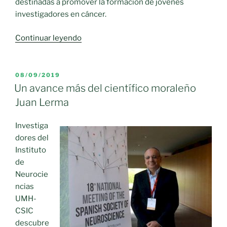
destinadas a promover la formación de jóvenes
investigadores en cáncer.
«La
Continuar leyendo
AECC
en
Ciudad
PUBLICADO
08/09/2019
EL
Real
Un avance más del científico moraleño
impulsa
Juan Lerma
la
formación
Investiga
de
dores del
investigadores»
Instituto
de
Neurocie
ncias
UMH-
CSIC
descubre